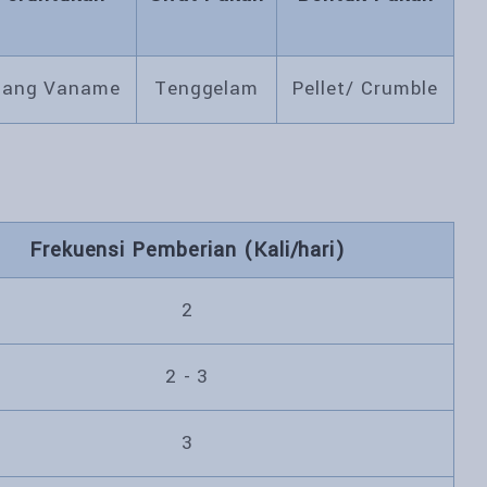
dang Vaname
Tenggelam
Pellet/ Crumble
Frekuensi Pemberian (Kali/hari)
2
2 - 3
3