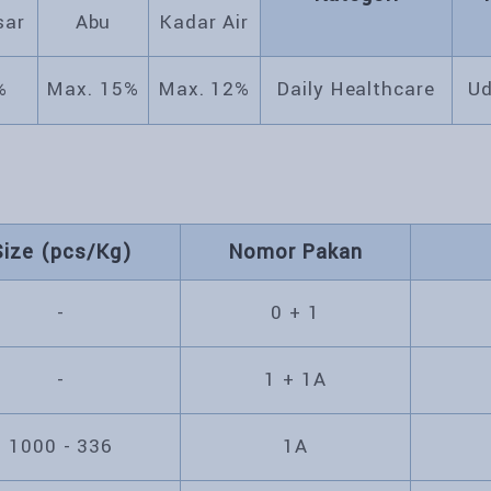
sar
Abu
Kadar Air
%
Max. 15%
Max. 12%
Daily Healthcare
U
Size (pcs/Kg)
Nomor Pakan
-
0 + 1
-
1 + 1A
1000 - 336
1A