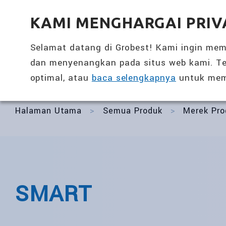
全興國際水產股份有限公司
KAMI MENGHARGAI PRIV
Selamat datang di Grobest! Kami ingin me
dan menyenangkan pada situs web kami. Te
Kembali
Perawatan Kesehatan Harian
optimal, atau
baca selengkapnya
untuk mem
Halaman Utama
>
Semua Produk
>
Merek Pro
SMART