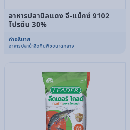
อาหารปลานิลแดง จี-แม็กซ์ 9102
โปรตีน 30%
คำอธิบาย
อาหารปลาน้ำจืดกินพืชขนาดกลาง