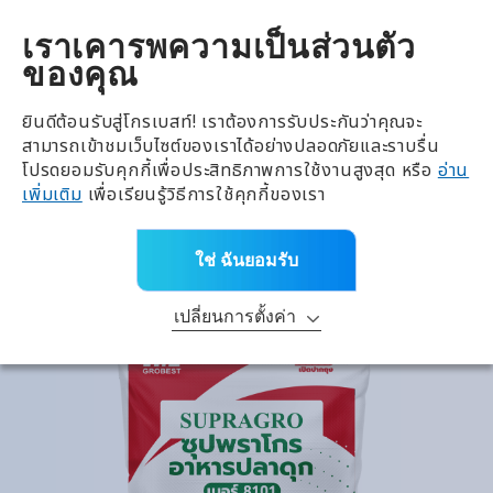
全興國際水產股份有限公
TH
เราเคารพความเป็นส่วนตัว
ของคุณ
ย้อนกลับ
การเจริญเติบโต
ยินดีต้อนรับสู่โกรเบสท์! เราต้องการรับประกันว่าคุณจะ
สามารถเข้าชมเว็บไซต์ของเราได้อย่างปลอดภัยและราบรื่น
ประเภท
โปรดยอมรับคุกกี้เพื่อประสิทธิภาพการใช้งานสูงสุด หรือ
อ่าน
เพิ่มเติม
เพื่อเรียนรู้วิธีการใช้คุกกี้ของเรา
หน้าหลัก
>
ผลิตภัณฑ์ทั้งหมด
>
แบรนด์
>
การเจริญเติบโต
>
อาหารปลาดุกซุปพราโกร 8101-8102
ใช่ ฉันยอมรับ
เปลี่ยนการตั้งค่า