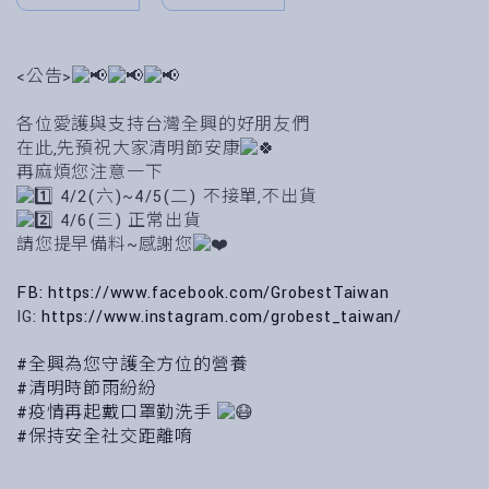
<公告>
各位愛護與支持台灣全興的好朋友們
在此,先預祝大家清明節安康
再麻煩您注意一下
4/2(六)~4/5(二) 不接單,不出貨
4/6(三) 正常出貨
請您提早備料~感謝您
FB:
https://www.facebook.com/GrobestTaiwan
IG:
https://www.instagram.com/grobest_taiwan/
#全興為您守護全方位的營養
#清明時節雨紛紛
#疫情再起戴口罩勤洗手
#保持安全社交距離唷