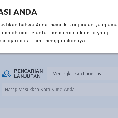
SOLUSI NUTRISI 360°
ACARA & BERI
ASI ANDA
TENTANG KAMI
PRODUK
mastikan bahwa Anda memiliki kunjungan yang am
rimalah cookie untuk memperoleh kinerja yang
pelajari cara kami menggunakannya.
kan Imunitas
PENCARIAN
LANJUTAN