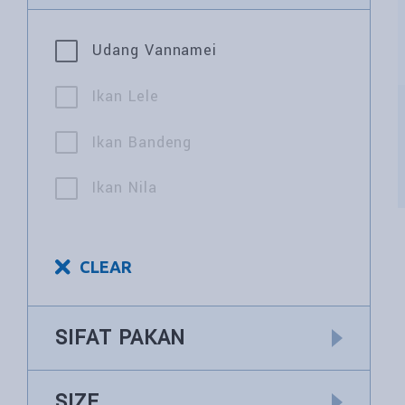
Udang Vannamei
Ikan Lele
Ikan Bandeng
Ikan Nila
CLEAR
SIFAT PAKAN
SIZE