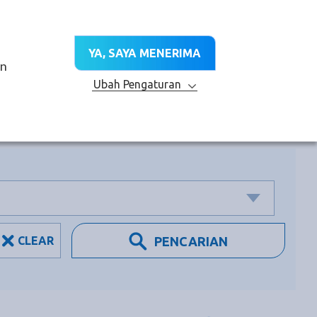
ID
TA
CABANG
HUBUNGI KAMI
YA, SAYA MENERIMA
LAYANAN TEKNIS
R&D
KEBERLANJUTAN
an
Ubah Pengaturan
CLEAR
PENCARIAN