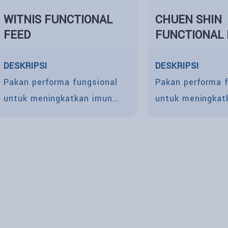
WITNIS FUNCTIONAL
CHUEN SHIN
FEED
FUNCTIONAL 
DESKRIPSI
DESKRIPSI
Pakan performa fungsional
Pakan performa 
untuk meningkatkan imun
untuk meningkat
udang agar terhindar dari
udang agar terhin
penyakit
penyakit