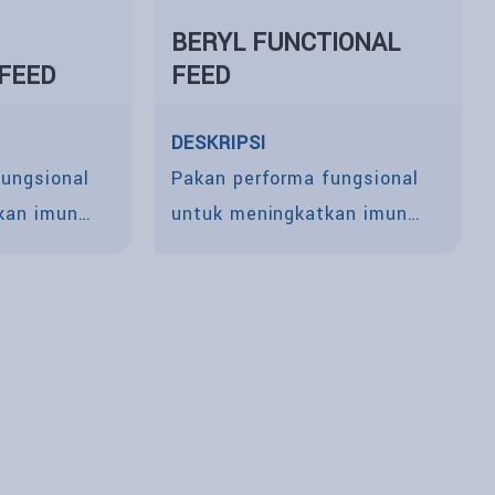
BERYL FUNCTIONAL
FEED
FEED
DESKRIPSI
fungsional
Pakan performa fungsional
kan imun
untuk meningkatkan imun
dar dari
udang agar terhindar dari
penyakit