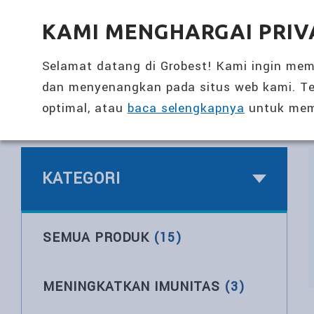
全興國際水產股份有限公司
KAMI MENGHARGAI PRIV
Selamat datang di Grobest! Kami ingin me
dan menyenangkan pada situs web kami. Te
optimal, atau
baca selengkapnya
untuk mem
Halaman Utama
>
Merek Produk
>
Meningkat
KATEGORI
SEMUA PRODUK
(15)
MENINGKATKAN IMUNITAS
(3)