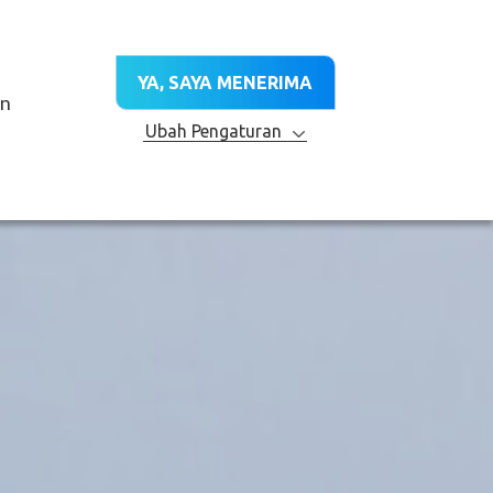
ID
TA
CABANG
HUBUNGI KAMI
YA, SAYA MENERIMA
LAYANAN TEKNIS
R&D
KEBERLANJUTAN
an
Ubah Pengaturan