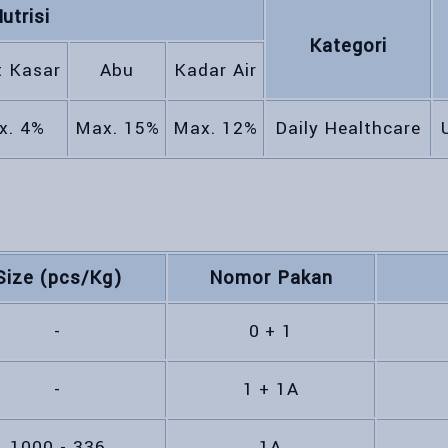
utrisi
Kategori
t Kasar
Abu
Kadar Air
x. 4%
Max. 15%
Max. 12%
Daily Healthcare
Size (pcs/Kg)
Nomor Pakan
-
0 + 1
-
1 + 1A
1000 - 336
1A