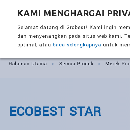
全興國際水產股份有限公司
KAMI MENGHARGAI PRIV
Selamat datang di Grobest! Kami ingin me
dan menyenangkan pada situs web kami. Te
Kembali
Perawatan Kesehatan Harian
optimal, atau
baca selengkapnya
untuk mem
Halaman Utama
>
Semua Produk
>
Merek Pro
ECOBEST STAR