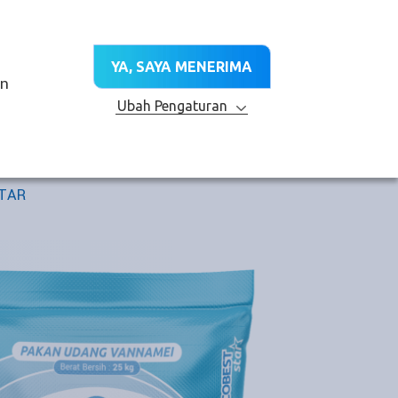
ID
TA
CABANG
HUBUNGI KAMI
YA, SAYA MENERIMA
LAYANAN TEKNIS
R&D
KEBERLANJUTAN
an
Ubah Pengaturan
Kategori
TAR