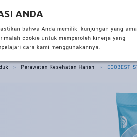
SOLUSI NUTRISI 360°
ACARA & BERI
ASI ANDA
TENTANG KAMI
PRODUK
mastikan bahwa Anda memiliki kunjungan yang am
rimalah cookie untuk memperoleh kinerja yang
pelajari cara kami menggunakannya.
duk
>
Perawatan Kesehatan Harian
>
ECOBEST S