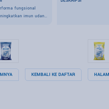
I
DESKRIPSI
rforma fungsional
ningkatkan imun udang
indar dari penyakit
UMNYA
KEMBALI KE DAFTAR
HALAM