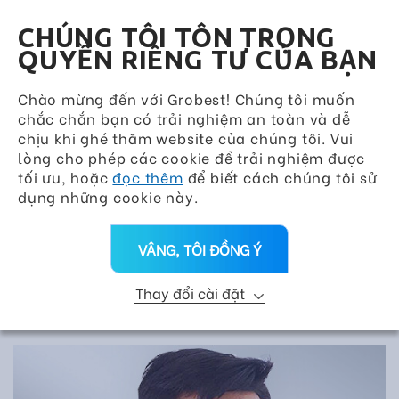
Grobest Group
VN
CHÚNG TÔI TÔN TRỌNG
QUYỀN RIÊNG TƯ CỦA BẠN
Chào mừng đến với Grobest! Chúng tôi muốn
chắc chắn bạn có trải nghiệm an toàn và dễ
chịu khi ghé thăm website của chúng tôi. Vui
lòng cho phép các cookie để trải nghiệm được
tối ưu, hoặc
đọc thêm
để biết cách chúng tôi sử
dụng những cookie này.
VÂNG, TÔI ĐỒNG Ý
Thay đổi cài đặt
DỊCH VỤ KỸ THUẬT