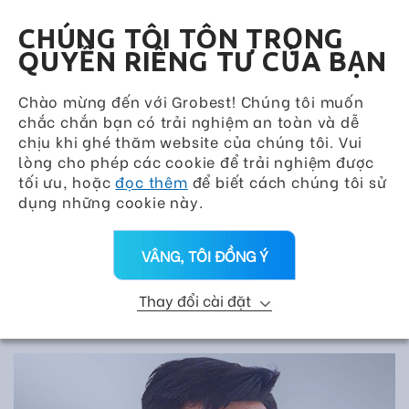
Grobest Group
VN
CHÚNG TÔI TÔN TRỌNG
QUYỀN RIÊNG TƯ CỦA BẠN
Chào mừng đến với Grobest! Chúng tôi muốn
chắc chắn bạn có trải nghiệm an toàn và dễ
chịu khi ghé thăm website của chúng tôi. Vui
lòng cho phép các cookie để trải nghiệm được
tối ưu, hoặc
đọc thêm
để biết cách chúng tôi sử
dụng những cookie này.
VÂNG, TÔI ĐỒNG Ý
Thay đổi cài đặt
DỊCH VỤ KỸ THUẬT