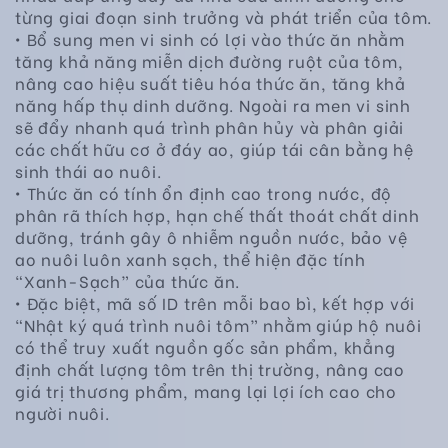
từng giai đoạn sinh trưởng và phát triển của tôm.
• Bổ sung men vi sinh có lợi vào thức ăn nhằm
tăng khả năng miễn dịch đường ruột của tôm,
nâng cao hiệu suất tiêu hóa thức ăn, tăng khả
năng hấp thụ dinh dưỡng. Ngoài ra men vi sinh
sẽ đẩy nhanh quá trình phân hủy và phân giải
các chất hữu cơ ở đáy ao, giúp tái cân bằng hệ
sinh thái ao nuôi.
• Thức ăn có tính ổn định cao trong nước, độ
phân rã thích hợp, hạn chế thất thoát chất dinh
dưỡng, tránh gây ô nhiễm nguồn nước, bảo vệ
ao nuôi luôn xanh sạch, thể hiện đặc tính
“Xanh-Sạch” của thức ăn.
• Đặc biệt, mã số ID trên mỗi bao bì, kết hợp với
“Nhật ký quá trình nuôi tôm” nhằm giúp hộ nuôi
có thể truy xuất nguồn gốc sản phẩm, khẳng
định chất lượng tôm trên thị trường, nâng cao
giá trị thương phẩm, mang lại lợi ích cao cho
người nuôi.