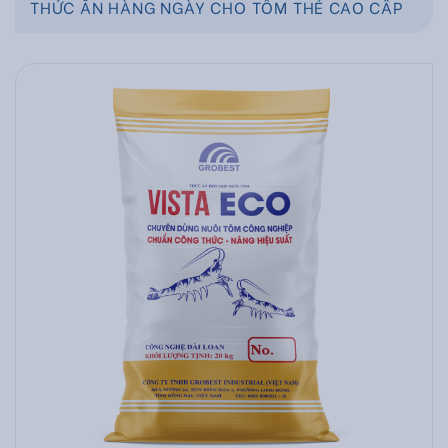
THỨC ĂN HÀNG NGÀY CHO TÔM THẺ CAO CẤP