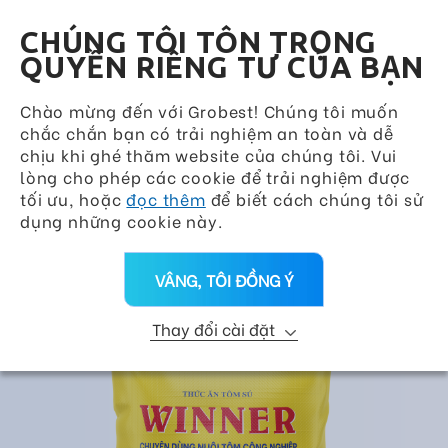
Grobest Group
VN
CHÚNG TÔI TÔN TRỌNG
QUYỀN RIÊNG TƯ CỦA BẠN
Quay lại
Hàng Ngày
Chào mừng đến với Grobest! Chúng tôi muốn
chắc chắn bạn có trải nghiệm an toàn và dễ
Nhóm sản phẩm
chịu khi ghé thăm website của chúng tôi. Vui
lòng cho phép các cookie để trải nghiệm được
Trang Chủ
>
Sản Phẩm
>
Nhãn Hiệu
>
tối ưu, hoặc
đọc thêm
để biết cách chúng tôi sử
Hàng Ngày
>
WINNER
dụng những cookie này.
VÂNG, TÔI ĐỒNG Ý
Thay đổi cài đặt